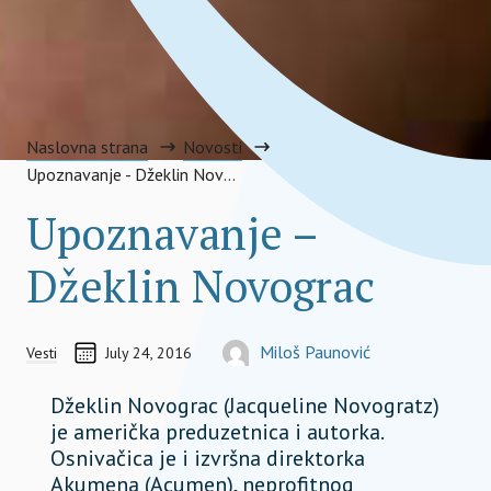
Naslovna strana
Novosti
Upoznavanje - Džeklin Novograc
Upoznavanje –
Džeklin Novograc
Co-founder
Razliv
CREATED ON
AUTOR
Miloš Paunović
Vesti
July 24, 2016
ORGANIZATIONAL LEAD, TEAM MEMBER
milos.paunovic@socialimpactaward.net
Džeklin Novograc (Jacqueline Novogratz)
je američka preduzetnica i autorka.
Osnivačica je i izvršna direktorka
Akumena (Acumen), neprofitnog