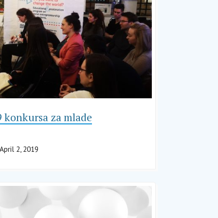
9 konkursa za mlade
April 2, 2019