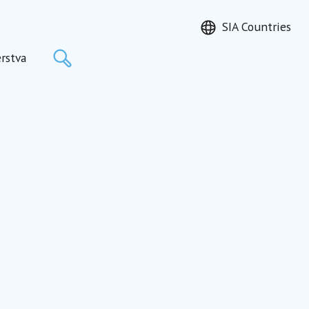
SIA Countries
Pretraga
rstva