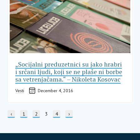
„Socijalni preduzetnici su jako hrabri
i srčani ljudi, koji se ne plaše ni borbe
sa vetrenjačama.“ – Nikoleta Kosovac
Vesti
December 4, 2016
PO STRANI
Prethodna strana
‹
Stranica
1
Stranica
2
Current page
3
Stranica
4
Sledeća strana
›